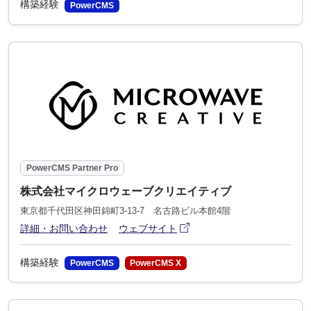
構築経験
PowerCMS
PowerCMS Partner Pro
株式会社マイクロウェーブクリエイティブ
東京都千代田区神田錦町3-13-7 名古路ビル本館4階
アイコン
(別ウィンドウで開きます)
詳細・お問い合わせ
ウェブサイト
構築経験
PowerCMS
PowerCMS X